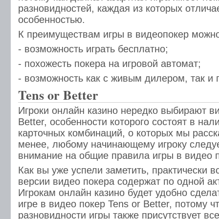
разновидностей, каждая из которых отлича
особенностью.
К преимуществам игры в видеопокер можно
- возможность играть бесплатно;
- похожесть покера на игровой автомат;
- возможность как с живым дилером, так и
Tens or Better
Игроки онлайн казино нередко выбирают ви
Better, особенности которого состоят в на
карточных комбинаций, о которых мы расс
менее, любому начинающему игроку следуе
внимание на общие правила игры в видео п
Как вы уже успели заметить, практически 
версии видео покера содержат по одной ак
Игрокам онлайн казино будет удобно сделат
игре в видео покер Tens or Better, потому ч
разновидности игры также присутствует вс