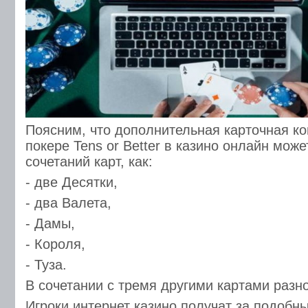
Поясним, что дополнительная карточная к
покере Tens or Better в казино онлайн може
сочетаний карт, как:
- две Десятки,
- два Валета,
- Дамы,
- Короля,
- Туза.
В сочетании с тремя другими картами разно
Игроки интернет казино получат за подобн