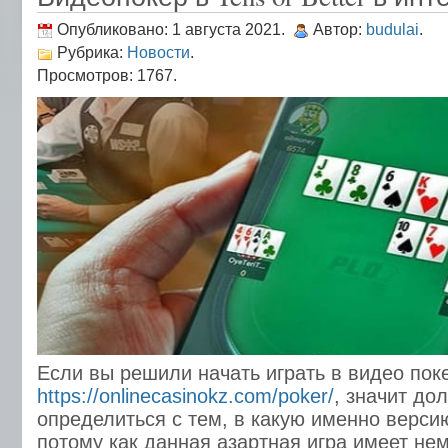
Опубликовано: 1 августа 2021.
Автор:
budulai
.
Рубрика:
Новости
.
Просмотров: 1767.
Если вы решили начать играть в видео поке
https://onlinecasinokz.com/poker/
, значит до
определиться с тем, в какую именно версию
потому как данная азартная игра имеет не