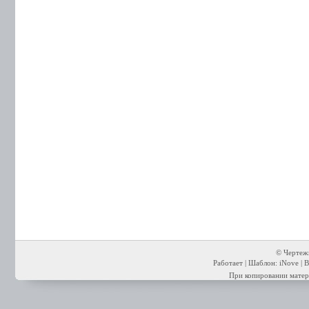
© Чертежи
Работает | Шаблон: iNove | В
При копировании матери