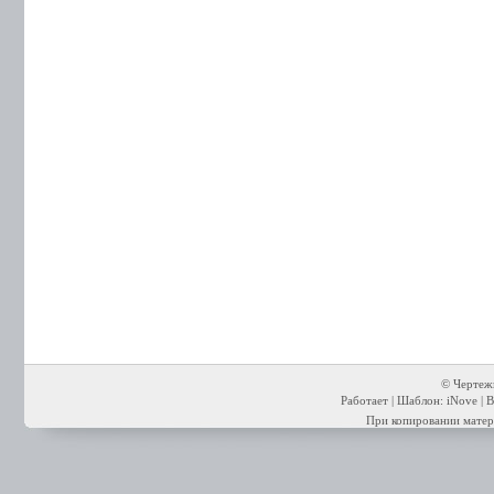
© Чертежи
Работает | Шаблон: iNove | В
При копировании матери