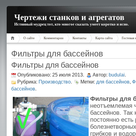
Чертежи станков и агрегатов
Истинный мудрец тот, кто многое сказать умеет коротко и ясно.
О сайте
Комментарии
Контакты
Карта сайта
Гостевая 
Фильтры для бассейнов
Фильтры для бассейнов
Опубликовано: 25 июля 2013.
Автор:
budulai
.
Рубрика:
Производство
.
Метки:
для бассейнов
,
Ф
бассейнов
.
Фильтры для 
неотъемлемая ч
бассейнов. Так 
постоянно есть
болезнетворных
грибков и водо