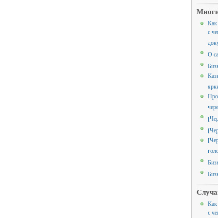
Многи
Как
с че
док
О с
Биз
Каз
ярк
Про
чер
[Че
[Че
[Че
гол
Биз
Биз
Случа
Как
с че