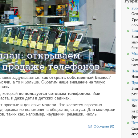
Рубри
Sol
Осн
Уро
Sol
Биз
Биз
мал
бизн
Мы
Оче
нас
Нов
Нов
еловек задумывается:
как открыть собственный бизнес
?
сячи, а то и больше. Обратим наше внимание на такую
Про
вязь.
Биз
а, который
не пользуется сотовым телефоном
. Ими
раз
аста, и даже дети в детских садиках.
Фре
ут простые и дешевые модели. Что касается взрослых
Все
одчеркивание положения в обществе, статуса. Для молодежи
на 
в, таких как, например, наушники, ремешки, чехлы.
фре
Чер
Обсудить (0)
Сам
агре