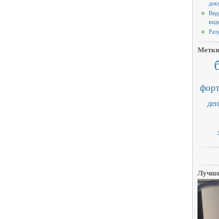
док
Вид
вид
Раз
Метк
форт
ден
Лучши