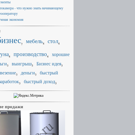
ументы
еокамера - что нужно знать начинающему
еооператору
умная экономия
и
бизнес
мебель
стол
4
4
7
уна
производство
хорошие
4
4
ьги
выигрыш
Бизнес идея
3
3
3
везение
деньги
быстрый
3
3
заработок
быстрый доход
3
3
е продажи