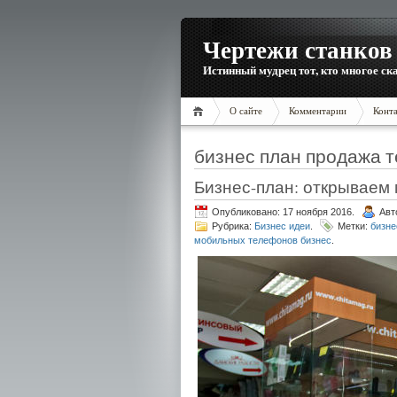
Чертежи станков 
Истинный мудрец тот, кто многое ска
О сайте
Комментарии
Конт
бизнес план продажа 
Бизнес-план: открываем
Опубликовано: 17 ноября 2016.
Авт
Рубрика:
Бизнес идеи
.
Метки:
бизне
мобильных телефонов бизнес
.