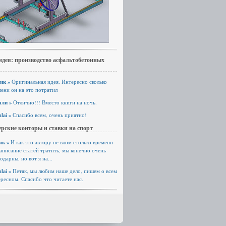
идея: производство асфальтобетонных
ик »
Оригинальная идея. Интересно сколько
ени он на это потратил
али »
Отлично!!! Вместо книги на ночь.
lai »
Спасибо всем, очень приятно!
рские конторы и ставки на спорт
як »
И как это автору не влом столько времени
аписание статей тратить, мы конечно очень
одарны, но вот я на...
lai »
Петяк, мы любим наше дело, пишем о всем
ресном. Спасибо что читаете нас.