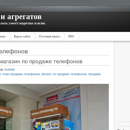
и агрегатов
зать умеет коротко и ясно.
акты
Карта сайта
Гостевая книга
RSS
телефонов
 магазин по продаже телефонов
ор:
budulai
.
с план продажа телефонов
,
бизнес по продаже телефонов
,
продажа