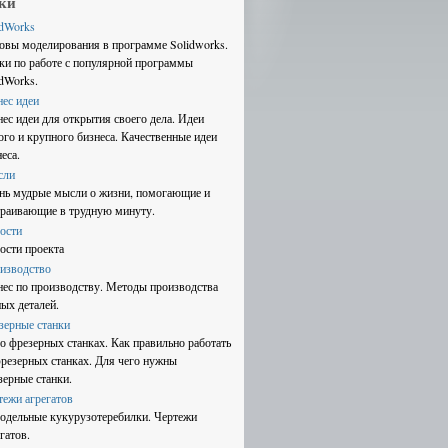
ки
idWorks
овы моделирования в программе Solidworks.
ки по работе с популярной программы
idWorks.
нес идеи
нес идеи для открытия своего дела. Идеи
ого и крупного бизнеса. Качественные идеи
еса.
сли
нь мудрые мысли о жизни, помогающие и
траивающие в трудную минуту.
ости
ости проекта
изводство
нес по производству. Методы производства
ных деталей.
зерные станки
 о фрезерных станках. Как правильно работать
фрезерных станках. Для чего нужны
зерные станки.
тежи агрегатов
одельные кукурузотеребилки. Чертежи
гатов.