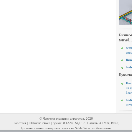
Бизнес-
смесей
септ
врем
Вит
budu
Букмеке
Пет
на н
благ
budu
инте
© Чертежи станков и агрегатов, 2026
Работает | Шаблон: iNove | Время: 0.1324 | SQL: 7 | Память: 4.1MB |
Вход
При копировании материала ссылка на SdelaiSebe.ru обязательна!