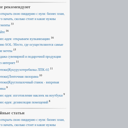
е рекомендуют
 открыть свою пиццерию с нуля: бизнес план,
го начать, сколько стоит и какие нужны
33
ументы
16
айте
16
нес-идея: открываем вулканизацию
ино SOL: Место, где осуществляются самые
15
ие мечты
дажа сувенирной и подарочной продукции
11
ез интернет
11
ртежи]Кукурузотеребилка ЛПК-02
10
ртежи]Ленточная пилорама
ртежи]Круглопалочный станок - вихревая
9
овка
9
нес-идея: изготовление наклеек на ноутбуки
8
нес-идея: дезинсекция помещений
йные статьи
 открыть свою пиццерию с нуля: бизнес план,
го начать, сколько стоит и какие нужны