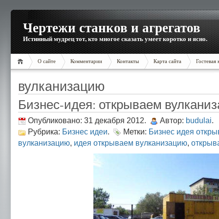
Чертежи станков и агрегатов
Истинный мудрец тот, кто многое сказать умеет коротко и ясно.
О сайте
Комментарии
Контакты
Карта сайта
Гостевая 
вулканизацию
Бизнес-идея: открываем вулкани
Опубликовано: 31 декабря 2012.
Автор:
budulai
.
Рубрика:
Бизнес идеи
.
Метки:
Бизнес идея откр
вулканизацию
,
идея открываем вулканизацию
,
открыв