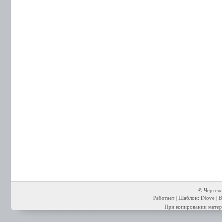
© Чертежи
Работает | Шаблон: iNove | В
При копировании матери