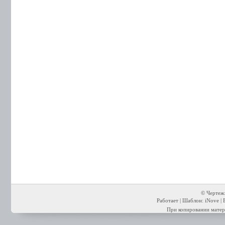
© Чертежи
Работает | Шаблон: iNove | 
При копировании матери