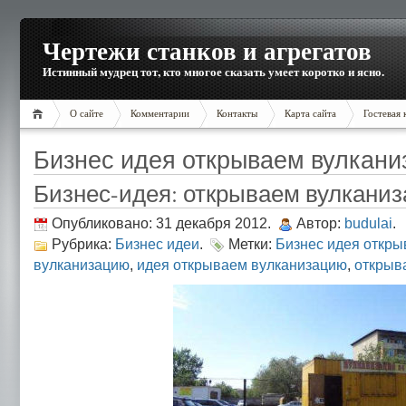
Чертежи станков и агрегатов
Истинный мудрец тот, кто многое сказать умеет коротко и ясно.
О сайте
Комментарии
Контакты
Карта сайта
Гостевая 
Бизнес идея открываем вулкан
Бизнес-идея: открываем вулкани
Опубликовано: 31 декабря 2012.
Автор:
budulai
.
Рубрика:
Бизнес идеи
.
Метки:
Бизнес идея откр
вулканизацию
,
идея открываем вулканизацию
,
открыв