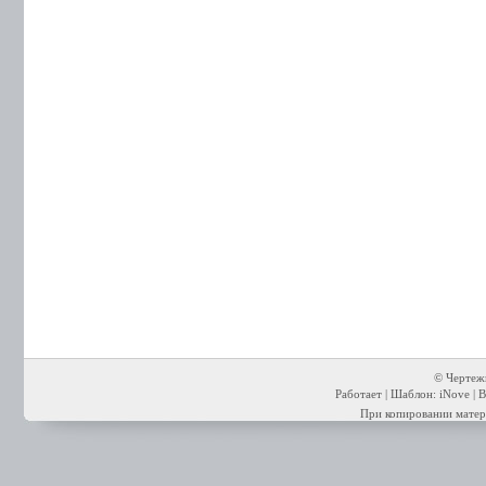
© Чертежи
Работает | Шаблон: iNove | В
При копировании матери