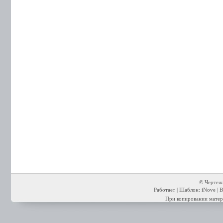
© Чертежи
Работает | Шаблон: iNove | В
При копировании матери