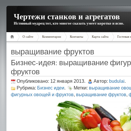
Чертежи станков и агрегатов
Истинный мудрец тот, кто многое сказать умеет коротко и ясно.
О сайте
Комментарии
Контакты
Карта сайта
Гостевая 
выращивание фруктов
Бизнес-идея: выращивание фигу
фруктов
Опубликовано: 12 января 2013.
Автор:
budulai
.
Рубрика:
Бизнес идеи
.
Метки:
выращивание ово
фигурных овощей и фруктов
,
выращивание фруктов
,