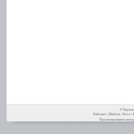
© Чертежи
Работает | Шаблон: iNove | 
При копировании матери