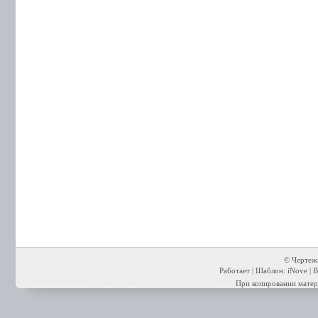
© Чертежи
Работает | Шаблон: iNove | В
При копировании матери