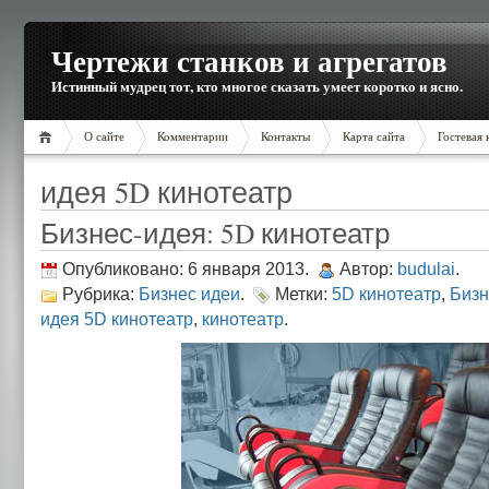
Чертежи станков и агрегатов
Истинный мудрец тот, кто многое сказать умеет коротко и ясно.
О сайте
Комментарии
Контакты
Карта сайта
Гостевая 
идея 5D кинотеатр
Бизнес-идея: 5D кинотеатр
Опубликовано: 6 января 2013.
Автор:
budulai
.
Рубрика:
Бизнес идеи
.
Метки:
5D кинотеатр
,
Бизн
идея 5D кинотеатр
,
кинотеатр
.