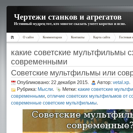
Чертежи станков и агрегатов
Истинный мудрец тот, кто многое сказать умеет коротко и ясно.
О сайте
Комментарии
Контакты
Карта сайта
Гостевая 
какие советские мультфильмы с
современными
Советские мультфильмы или сов
Опубликовано: 22 декабря 2015.
Автор:
vetal.xp
.
Рубрика:
Мысли
.
Метки:
какие советские мультф
современными
,
отличие советских мультфильмов от 
современные советские мультфильмы
.