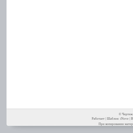
© Чертежи
Работает | Шаблон: iNove | В
При копировании матери