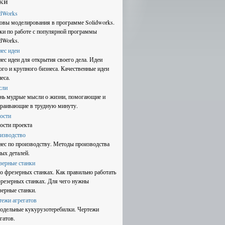
ки
idWorks
овы моделирования в программе Solidworks.
ки по работе с популярной программы
idWorks.
нес идеи
нес идеи для открытия своего дела. Идеи
ого и крупного бизнеса. Качественные идеи
еса.
сли
нь мудрые мысли о жизни, помогающие и
траивающие в трудную минуту.
ости
ости проекта
изводство
нес по производству. Методы производства
ных деталей.
зерные станки
 о фрезерных станках. Как правильно работать
фрезерных станках. Для чего нужны
зерные станки.
тежи агрегатов
одельные кукурузотеребилки. Чертежи
гатов.