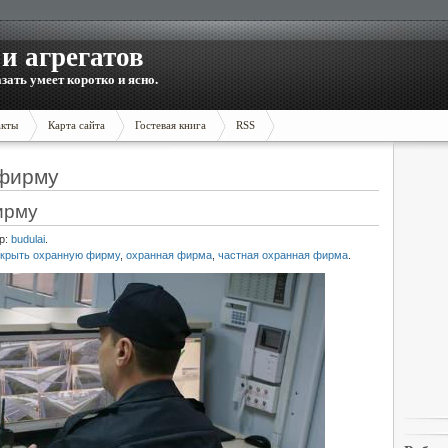
и агрегатов
зать умеет коротко и ясно.
акты
Карта сайта
Гостевая книга
RSS
 фирму
ирму
р:
budulai
.
ткрыть охранную фирму
,
охранная фирма
,
частная охранная фирма
.