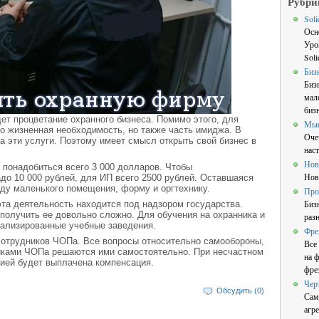
Рубри
Sol
Осн
Уро
Sol
Биз
Биз
мал
бизн
дет процветание охранного бизнеса. Помимо этого, для
Мы
ко жизненная необходимость, но также часть имиджа. В
Оче
а эти услуги. Поэтому имеет смысл открыть свой бизнес в
нас
Нов
 понадобиться всего 3 000 долларов. Чтобы
Нов
до 10 000 рублей, для ИП всего 2500 рублей. Оставшаяся
ду маленького помещения, форму и оргтехнику.
Про
Биз
та деятельность находится под надзором государства.
 получить ее довольно сложно. Для обучения на охранника и
раз
иализированные учебные заведения.
Фре
сотрудников ЧОПа. Все вопросы относительно самообороны,
Все
иками ЧОПа решаются ими самостоятельно. При несчастном
на 
нией будет выплачена компенсация.
фре
Чер
Обсудить (0)
Сам
агре