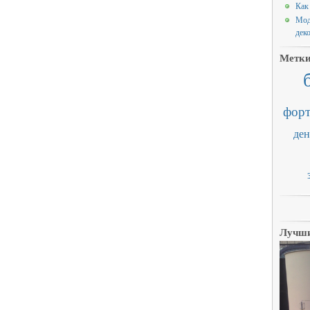
Как
Мод
дек
Метк
форт
ден
Лучши