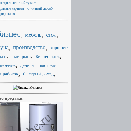
 открыть платный туалет
ульные картины – отличный способ
орирования
и
бизнес
мебель
стол
4
4
7
уна
производство
хорошие
4
4
ьги
выигрыш
Бизнес идея
3
3
3
везение
деньги
быстрый
3
3
заработок
быстрый доход
3
3
е продажи