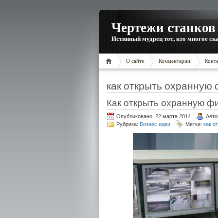
Чертежи станков 
Истинный мудрец тот, кто многое ска
О сайте
Комментарии
Конт
как открыть охранную
Как открыть охранную ф
Опубликовано: 22 марта 2014.
Авто
Рубрика:
Бизнес идеи
.
Метки:
как о