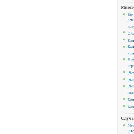
Многи
Как
с че
док
О с
Биз
Каз
ярк
Про
чер
[Че
[Че
[Че
гол
Биз
Биз
Случа
Мет
рек