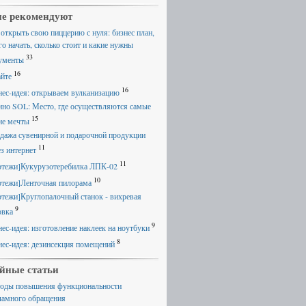
е рекомендуют
 открыть свою пиццерию с нуля: бизнес план,
го начать, сколько стоит и какие нужны
33
ументы
16
айте
16
нес-идея: открываем вулканизацию
ино SOL: Место, где осуществляются самые
15
ие мечты
дажа сувенирной и подарочной продукции
11
ез интернет
11
ртежи]Кукурузотеребилка ЛПК-02
10
ртежи]Ленточная пилорама
ртежи]Круглопалочный станок - вихревая
9
овка
9
нес-идея: изготовление наклеек на ноутбуки
8
нес-идея: дезинсекция помещений
йные статьи
оды повышения функциональности
ламного обращения