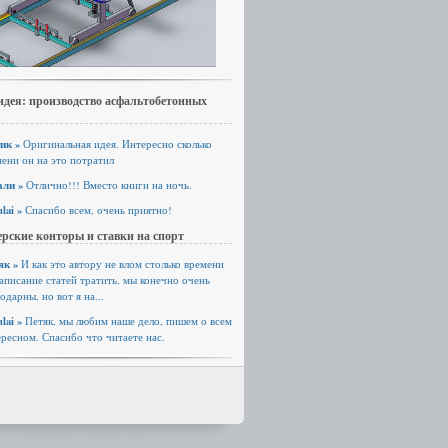
идея: производство асфальтобетонных
ик »
Оригинальная идея. Интересно сколько
ени он на это потратил
али »
Отлично!!! Вместо книги на ночь.
lai »
Спасибо всем, очень приятно!
рские конторы и ставки на спорт
як »
И как это автору не влом столько времени
аписание статей тратить, мы конечно очень
одарны, но вот я на...
lai »
Петяк, мы любим наше дело, пишем о всем
ресном. Спасибо что читаете нас.