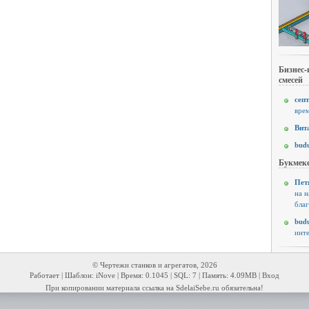
Бизнес-
смесей
септ
врем
Вит
budu
Букмеке
Пет
на н
благ
budu
инте
© Чертежи станков и агрегатов, 2026
Работает | Шаблон: iNove | Время: 0.1045 | SQL: 7 | Память: 4.09MB |
Вход
При копировании материала ссылка на SdelaiSebe.ru обязательна!