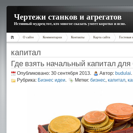
Чертежи станков и агрегатов
Истинный мудрец тот, кто многое сказать умеет коротко и ясно.
О сайте
Комментарии
Контакты
Карта сайта
Гостевая 
капитал
Где взять начальный капитал для
Опубликовано: 30 сентября 2013.
Автор:
budulai
.
Рубрика:
Бизнес идеи
.
Метки:
бизнес
,
капитал
,
ка