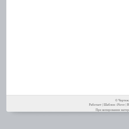
© Чертежи
Работает | Шаблон: iNove | В
При копировании матери