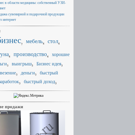
нес в области медицины: собственный УЗИ-
инет
дажа сувенирной и подарочной продукции
ез интернет
и
бизнес
мебель
стол
4
4
7
уна
производство
хорошие
4
4
ьги
выигрыш
Бизнес идея
3
3
3
везение
деньги
быстрый
3
3
заработок
быстрый доход
3
3
е продажи