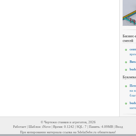
Бизнес-
смесей
септ
врем
Вит
budu
Букмеке
Пет
на н
благ
budu
инте
© Чертежи станков и агрегатов, 2026
Работает | Шаблон: iNove | Время: 0.1242 | SQL: 7 | Память: 4.09MB |
Вход
При копировании материала ссылка на SdelaiSebe.ru обязательна!