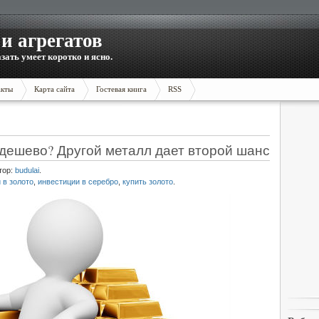
и агрегатов
зать умеет коротко и ясно.
акты
Карта сайта
Гостевая книга
RSS
 дешево? Другой металл дает второй шанс
тор:
budulai
.
 в золото
,
инвестиции в серебро
,
купить золото
.