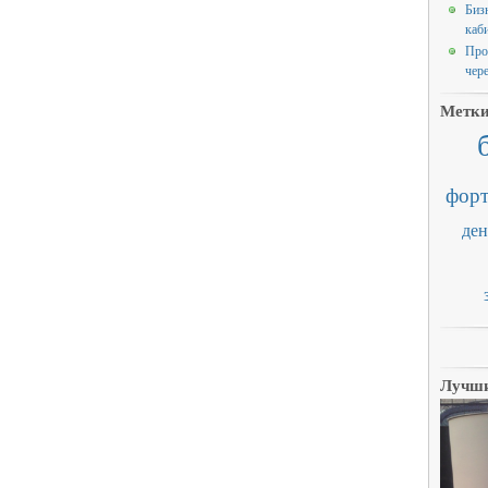
Биз
каб
Про
чер
Метк
форт
ден
Лучши