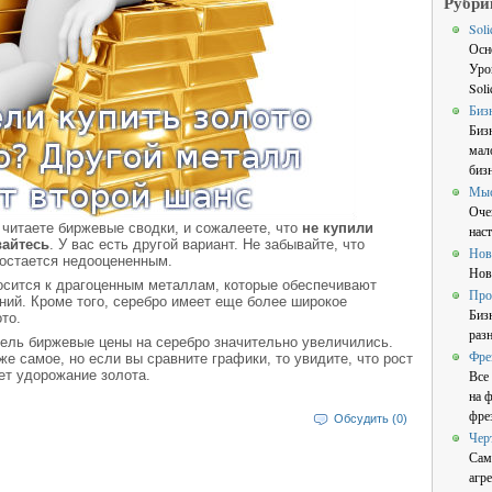
Рубри
Sol
Осн
Уро
Sol
Биз
Биз
мал
бизн
Мы
Оче
читаете биржевые сводки, и сожалеете, что
не купили
нас
вайтесь
. У вас есть другой вариант. Не забывайте, что
Нов
 остается недооцененным.
Нов
тносится к драгоценным металлам, которые обеспечивают
Про
ний. Кроме того, серебро имеет еще более широкое
Биз
то.
раз
дель биржевые цены на серебро значительно увеличились.
Фре
е самое, но если вы сравните графики, то увидите, что рост
ет удорожание золота.
Все
на 
фре
Обсудить (0)
Чер
Сам
агре