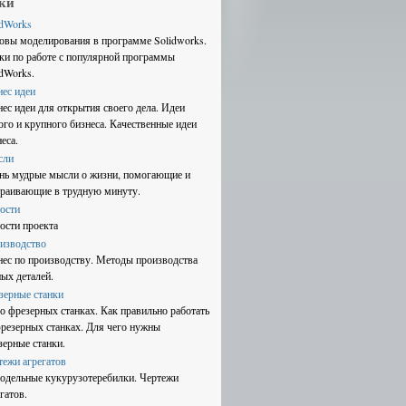
ки
idWorks
овы моделирования в программе Solidworks.
ки по работе с популярной программы
idWorks.
нес идеи
нес идеи для открытия своего дела. Идеи
ого и крупного бизнеса. Качественные идеи
еса.
сли
нь мудрые мысли о жизни, помогающие и
траивающие в трудную минуту.
ости
ости проекта
изводство
нес по производству. Методы производства
ных деталей.
зерные станки
 о фрезерных станках. Как правильно работать
фрезерных станках. Для чего нужны
зерные станки.
тежи агрегатов
одельные кукурузотеребилки. Чертежи
гатов.