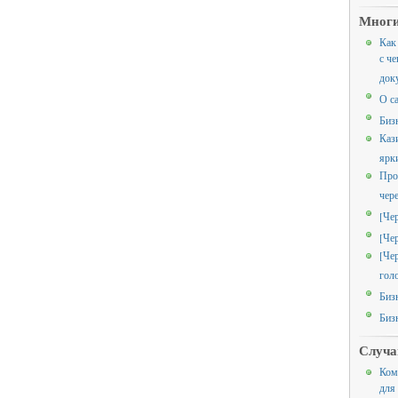
Многи
Как
с че
док
О с
Биз
Каз
ярк
Про
чер
[Че
[Че
[Че
гол
Биз
Биз
Случа
Ком
для