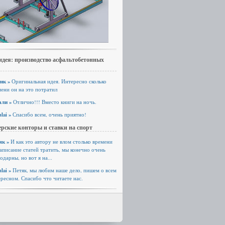
идея: производство асфальтобетонных
ик »
Оригинальная идея. Интересно сколько
ени он на это потратил
али »
Отлично!!! Вместо книги на ночь.
lai »
Спасибо всем, очень приятно!
рские конторы и ставки на спорт
як »
И как это автору не влом столько времени
аписание статей тратить, мы конечно очень
одарны, но вот я на...
lai »
Петяк, мы любим наше дело, пишем о всем
ресном. Спасибо что читаете нас.