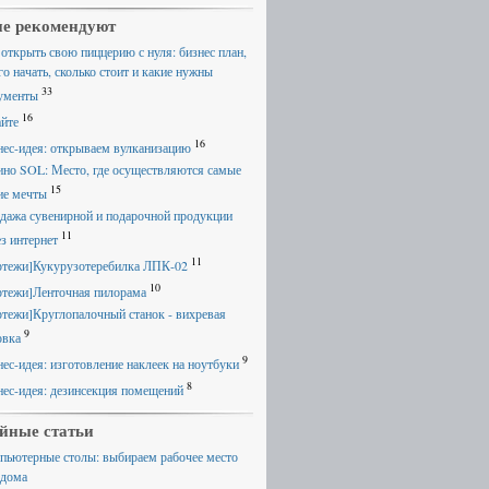
е рекомендуют
 открыть свою пиццерию с нуля: бизнес план,
го начать, сколько стоит и какие нужны
33
ументы
16
айте
16
нес-идея: открываем вулканизацию
ино SOL: Место, где осуществляются самые
15
ие мечты
дажа сувенирной и подарочной продукции
11
ез интернет
11
ртежи]Кукурузотеребилка ЛПК-02
10
ртежи]Ленточная пилорама
ртежи]Круглопалочный станок - вихревая
9
овка
9
нес-идея: изготовление наклеек на ноутбуки
8
нес-идея: дезинсекция помещений
йные статьи
пьютерные столы: выбираем рабочее место
 дома