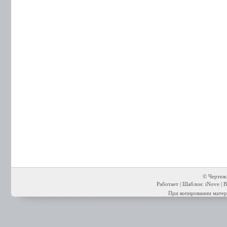
© Чертежи
Работает | Шаблон: iNove | В
При копировании матери