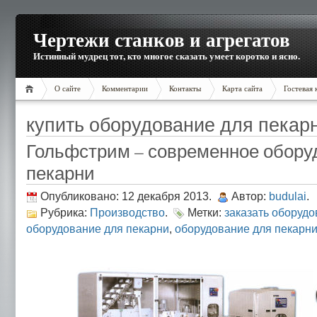
Чертежи станков и агрегатов
Истинный мудрец тот, кто многое сказать умеет коротко и ясно.
О сайте
Комментарии
Контакты
Карта сайта
Гостевая 
купить оборудование для пекар
Гольфстрим – современное обору
пекарни
Опубликовано: 12 декабря 2013.
Автор:
budulai
.
Рубрика:
Производство
.
Метки:
заказать оборудо
оборудование для пекарни
,
оборудование для пекарн