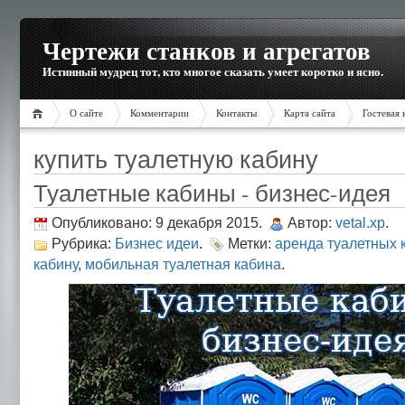
Чертежи станков и агрегатов
Истинный мудрец тот, кто многое сказать умеет коротко и ясно.
О сайте
Комментарии
Контакты
Карта сайта
Гостевая 
купить туалетную кабину
Туалетные кабины - бизнес-идея
Опубликовано: 9 декабря 2015.
Автор:
vetal.xp
.
Рубрика:
Бизнес идеи
.
Метки:
аренда туалетных 
кабину
,
мобильная туалетная кабина
.