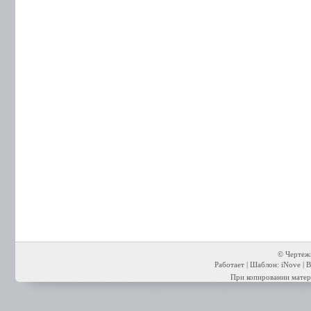
© Чертежи
Работает | Шаблон: iNove | В
При копировании матери