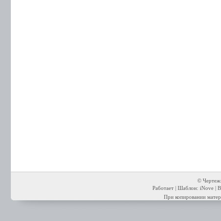
© Чертежи
Работает | Шаблон: iNove | В
При копировании матери