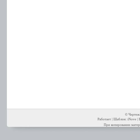
© Чертежи
Работает | Шаблон: iNove | 
При копировании матери