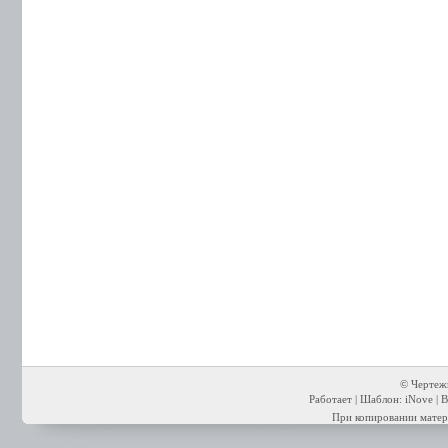
© Чертежи
Работает | Шаблон: iNove | В
При копировании матери