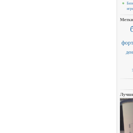
Биз
игр
Метк
форт
ден
Лучши