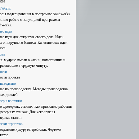
ки
idWorks
овы моделирования в программе Solidworks.
ки по работе с популярной программы
idWorks.
нес идеи
нес идеи для открытия своего дела. Идеи
ого и крупного бизнеса. Качественные идеи
еса.
сли
нь мудрые мысли о жизни, помогающие и
траивающие в трудную минуту.
ости
ости проекта
изводство
нес по производству. Методы производства
ных деталей.
зерные станки
 о фрезерных станках. Как правильно работать
фрезерных станках. Для чего нужны
зерные станки.
тежи агрегатов
одельные кукурузотеребилки. Чертежи
гатов.