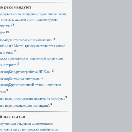
е рекомендуют
 открыть свою пиццерию с нуля: бизнес план,
го начать, сколько стоит и какие нужны
33
ументы
16
айте
16
нес-идея: открываем вулканизацию
ино SOL: Место, где осуществляются самые
15
ие мечты
дажа сувенирной и подарочной продукции
11
ез интернет
11
ртежи]Кукурузотеребилка ЛПК-02
10
ртежи]Ленточная пилорама
ртежи]Круглопалочный станок - вихревая
9
овка
9
нес-идея: изготовление наклеек на ноутбуки
8
нес-идея: дезинсекция помещений
йные статьи
 нужно для открытия шиномонтажа
 открыть кассу по продаже авиабилетов