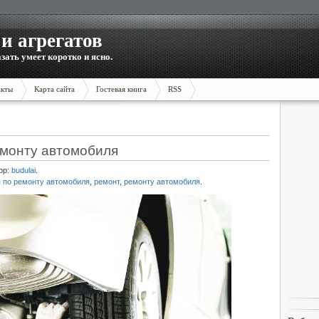
и агрегатов
зать умеет коротко и ясно.
акты
Карта сайта
Гостевая книга
RSS
емонту автомобиля
ор:
budulai
.
 по ремонту автомобиля
,
ремонт
,
ремонту автомобиля
.