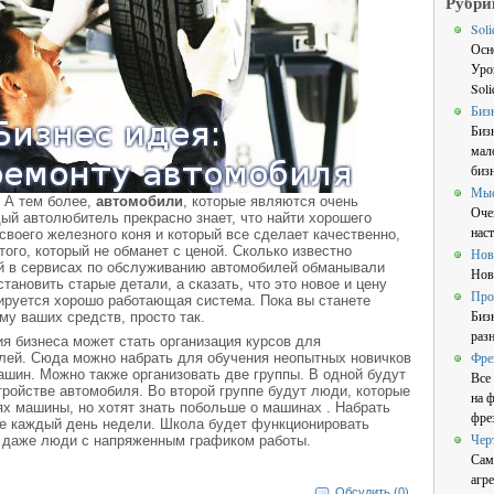
Рубри
Sol
Осн
Уро
Sol
Биз
Биз
мал
бизн
Мы
. А тем более,
автомобили
, которые являются очень
Оче
ый автолюбитель прекрасно знает, что найти хорошего
нас
своего железного коня и который все сделает качественно,
ого, который не обманет с ценой. Сколько известно
Нов
ей в сервисах по обслуживанию автомобилей обманывали
Нов
ановить старые детали, а сказать, что это новое и цену
Про
ируется хорошо работающая система. Пока вы станете
Биз
му ваших средств, просто так.
раз
я бизнеса может стать организация курсов для
Фре
лей. Сюда можно набрать для обучения неопытных новичков
ашин. Можно также организовать две группы. В одной будут
Все
ройстве автомобиля. Во второй группе будут люди, которые
на 
х машины, но хотят знать побольше о машинах . Набрать
фре
пе каждый день недели. Школа будет функционировать
Чер
я даже люди с напряженным графиком работы.
Сам
агре
Обсудить (0)