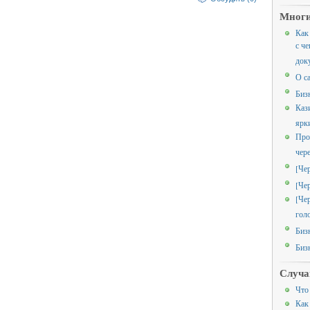
Многи
Как
с че
док
О с
Биз
Каз
ярк
Про
чер
[Че
[Че
[Че
гол
Биз
Биз
Случа
Что
Как