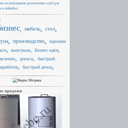
нес на популярном развлечении: клуб для
ы в пейнтбол
и
бизнес
мебель
стол
4
4
7
уна
производство
хорошие
4
4
ьги
выигрыш
Бизнес идея
3
3
3
везение
деньги
быстрый
3
3
заработок
быстрый доход
3
3
е продажи