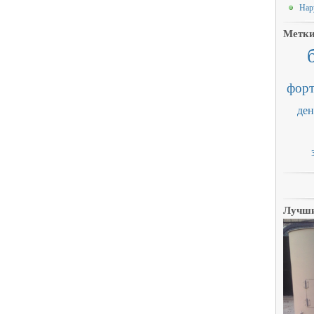
Нар
Метк
форт
ден
Лучши