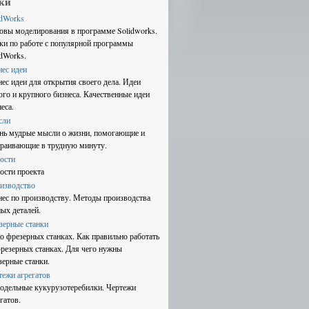
ки
idWorks
овы моделирования в программе Solidworks.
ки по работе с популярной программы
idWorks.
нес идеи
нес идеи для открытия своего дела. Идеи
ого и крупного бизнеса. Качественные идеи
еса.
сли
нь мудрые мысли о жизни, помогающие и
траивающие в трудную минуту.
ости
ости проекта
изводство
нес по производству. Методы производства
ных деталей.
зерные станки
 о фрезерных станках. Как правильно работать
фрезерных станках. Для чего нужны
зерные станки.
тежи агрегатов
одельные кукурузотеребилки. Чертежи
гатов.