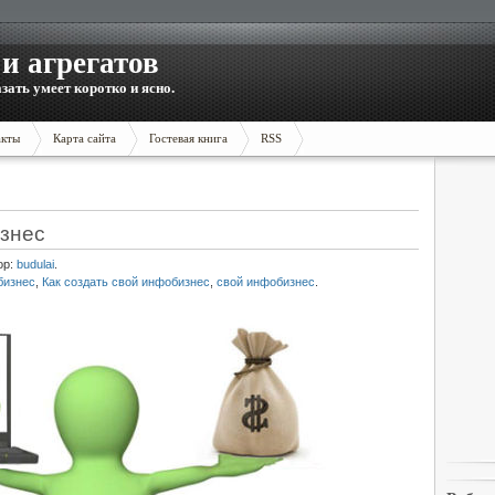
и агрегатов
зать умеет коротко и ясно.
акты
Карта сайта
Гостевая книга
RSS
изнес
ор:
budulai
.
бизнес
,
Как создать свой инфобизнес
,
свой инфобизнес
.