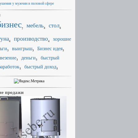
ушения у мужчин в половой сфере
и
бизнес
мебель
стол
4
4
7
уна
производство
хорошие
4
4
ьги
выигрыш
Бизнес идея
3
3
3
везение
деньги
быстрый
3
3
заработок
быстрый доход
3
3
е продажи