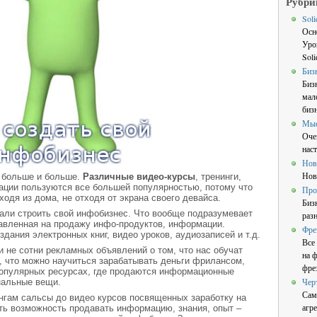
Рубри
Sol
Осн
Уро
Sol
Биз
Биз
мал
бизн
Мы
Оче
нас
Нов
Нов
 больше и больше.
Различные видео-курсы
, тренинги,
ции пользуются все большей популярностью, потому что
Про
одя из дома, не отходя от экрана своего девайса.
Биз
чали строить свой инфобизнес. Что вообще подразумевает
раз
авленная на продажу инфо-продуктов, информации.
Фре
дания электронных книг, видео уроков, аудиозаписей и т.д.
Все
 не сотни рекламных объявлений о том, что нас обучат
на 
, что можно научиться зарабатывать деньги фрилансом,
фре
 популярных ресурсах, где продаются информационные
Чер
нальные вещи.
Сам
нингам сальсы до видео курсов посвященных заработку на
агре
ть возможность продавать информацию, знания, опыт –