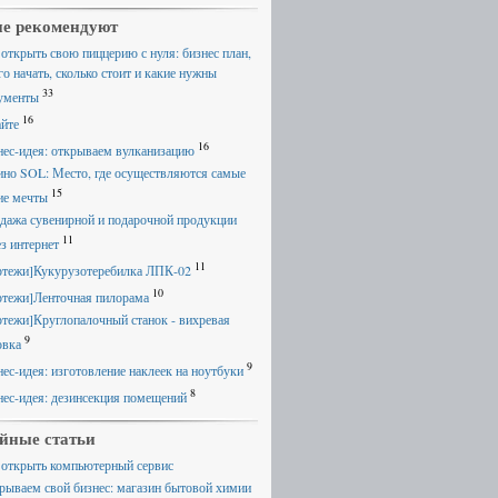
е рекомендуют
 открыть свою пиццерию с нуля: бизнес план,
го начать, сколько стоит и какие нужны
33
ументы
16
айте
16
нес-идея: открываем вулканизацию
ино SOL: Место, где осуществляются самые
15
ие мечты
дажа сувенирной и подарочной продукции
11
ез интернет
11
ртежи]Кукурузотеребилка ЛПК-02
10
ртежи]Ленточная пилорама
ртежи]Круглопалочный станок - вихревая
9
овка
9
нес-идея: изготовление наклеек на ноутбуки
8
нес-идея: дезинсекция помещений
йные статьи
 открыть компьютерный сервис
рываем свой бизнес: магазин бытовой химии