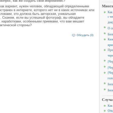
вопрос, как же создать свой инфобизнес?
Многи
 как вариант, нужен человек, обладающий определенными
странен в интернете, которого нет ни в каких источниках или
Как
словами, это должна быть авторская, уникальная
с че
. Скажем, если вы успешный фотограф, вы обладаете
, наработками, особенными приемами, что вам мешает
док
рактической стороны?
О с
Биз
Обсудить (0)
Каз
ярк
Про
чер
[Че
[Че
[Че
гол
Биз
Биз
Случа
Как
Отк