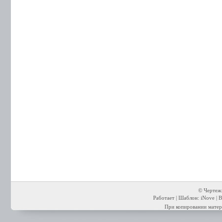
© Чертежи
Работает | Шаблон: iNove | В
При копировании матери