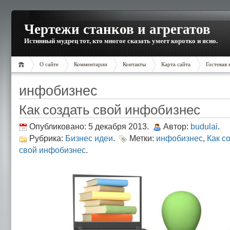
Чертежи станков и агрегатов
Истинный мудрец тот, кто многое сказать умеет коротко и ясно.
О сайте
Комментарии
Контакты
Карта сайта
Гостевая 
инфобизнес
Как создать свой инфобизнес
Опубликовано: 5 декабря 2013.
Автор:
budulai
.
Рубрика:
Бизнес идеи
.
Метки:
инфобизнес
,
Как с
свой инфобизнес
.