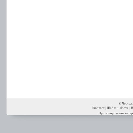
© Чертежи
Работает | Шаблон: iNove | В
При копировании матери