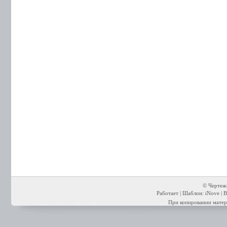
© Чертежи
Работает | Шаблон: iNove | В
При копировании матери