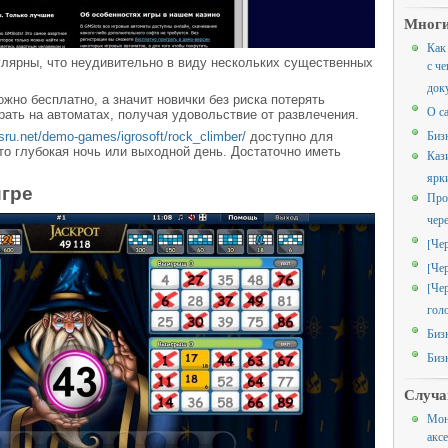
Многи
Как
улярны, что неудивительно в виду нескольких существенных
с че
док
ожно бесплатно, а значит новички без риска потерять
О с
рать на автоматах, получая удовольствие от развлечения.
Биз
tsru.net/demo-games/igrosoft/rock_climber/
доступно для
то глубокая ночь или выходной день. Достаточно иметь
Каз
ярк
игре
Про
чер
[Че
[Че
[Че
гол
Биз
Биз
Случа
Мон
акс