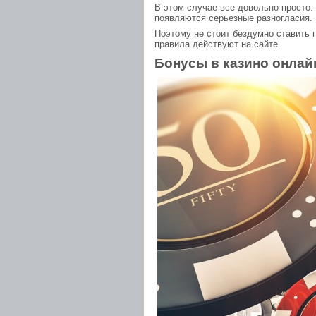
В этом случае все довольно просто.
появляются серьезные разногласия.
Поэтому не стоит бездумно ставить г
правила действуют на сайте.
Бонусы в казино онлай