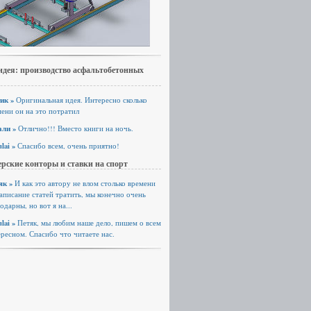
идея: производство асфальтобетонных
ик »
Оригинальная идея. Интересно сколько
ени он на это потратил
али »
Отлично!!! Вместо книги на ночь.
lai »
Спасибо всем, очень приятно!
рские конторы и ставки на спорт
як »
И как это автору не влом столько времени
аписание статей тратить, мы конечно очень
одарны, но вот я на...
lai »
Петяк, мы любим наше дело, пишем о всем
ресном. Спасибо что читаете нас.