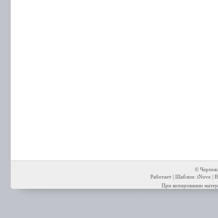
© Чертежи
Работает | Шаблон: iNove | В
При копировании матери