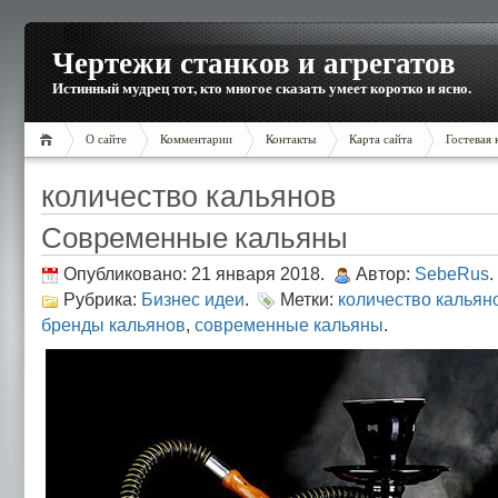
Чертежи станков и агрегатов
Истинный мудрец тот, кто многое сказать умеет коротко и ясно.
О сайте
Комментарии
Контакты
Карта сайта
Гостевая 
количество кальянов
Современные кальяны
Опубликовано: 21 января 2018.
Автор:
SebeRus
.
Рубрика:
Бизнес идеи
.
Метки:
количество кальян
бренды кальянов
,
современные кальяны
.