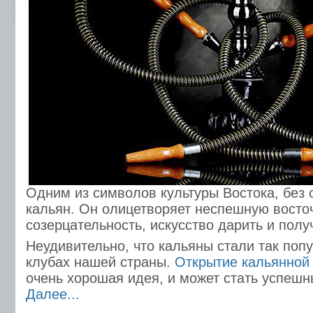
Одним из символов культуры Востока, без 
кальян. Он олицетворяет неспешную восто
созерцательность, искусство дарить и пол
Неудивительно, что кальяны стали так поп
клубах нашей страны.
Открытие кальянной
очень хорошая идея, и может стать успеш
Далее...